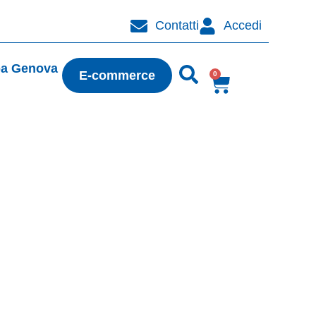
Contatti
Accedi
pa Genova
E-commerce
0