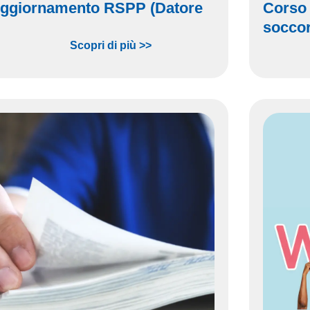
Aggiornamento RSPP (Datore
Corso
socco
Scopri di più >>