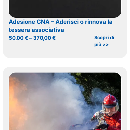
Adesione CNA – Aderisci o rinnova la
tessera associativa
Scopri di
50,00
€
–
370,00
€
più >>