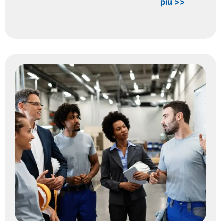
più >>