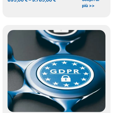
più >>