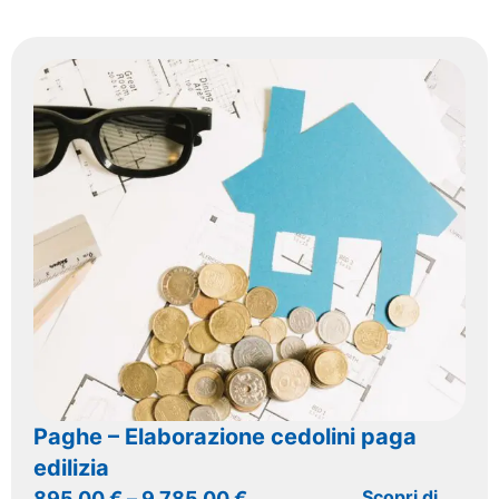
Paghe – Elaborazione cedolini paga
edilizia
Scopri di
895,00
€
–
9.785,00
€