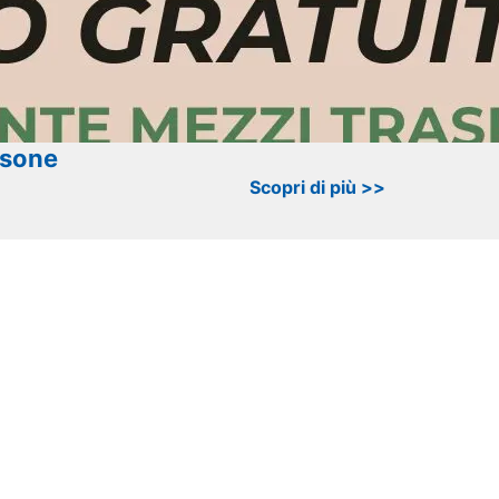
rsone
Scopri di più >>
me funziona?