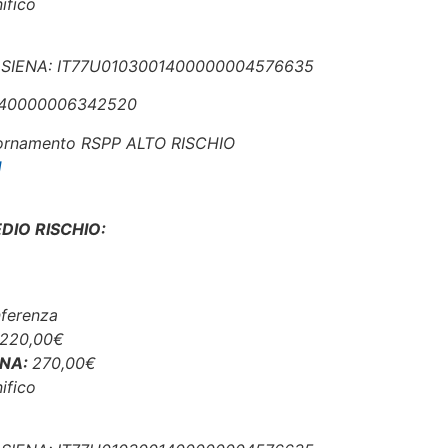
ifico
 SIENA: IT77U0103001400000004576635
0140000006342520
iornamento RSPP ALTO RISCHIO
I
IO RISCHIO:
ferenza
220,00€
CNA:
27
0,00
€
ifico