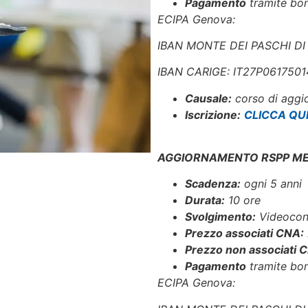
Pagamento
tramite bon
ECIPA Genova:
IBAN MONTE DEI PASCHI DI
IBAN CARIGE: IT27P06175
Causale:
corso di agg
Iscrizione:
CLICCA QU
AGGIORNAMENTO RSPP MED
Scadenza:
ogni 5 anni
Durata:
10 ore
Svolgimento:
Videocon
Prezzo associati CNA:
Prezzo non associati 
Pagamento
tramite bon
ECIPA Genova: