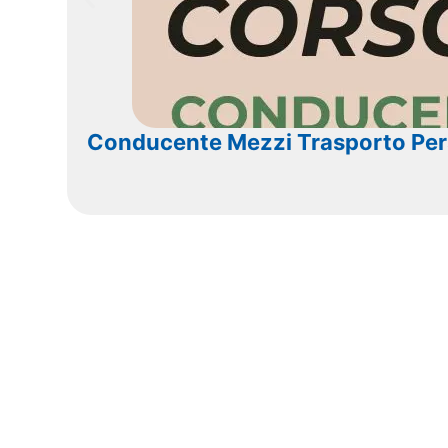
Conducente Mezzi Trasporto Pe
Vuoi sapere co
Chiedi a CNAi