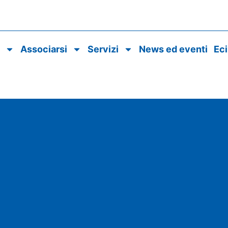
o
Associarsi
Servizi
News ed eventi
Ec