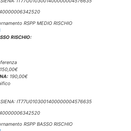
 SIENA: IT77U0103001400000004576635
0140000006342520
iornamento RSPP MEDIO RISCHIO
I
SO RISCHIO:
ferenza
150,00€
CNA:
19
0,00
€
ifico
 SIENA: IT77U0103001400000004576635
0140000006342520
iornamento RSPP BASSO RISCHIO