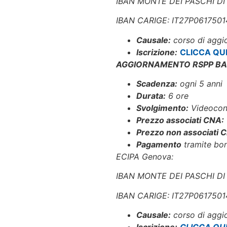
IBAN MONTE DEI PASCHI DI
IBAN CARIGE: IT27P06175
Causale:
corso di agg
Iscrizione:
CLICCA QU
AGGIORNAMENTO RSPP BAS
Scadenza:
ogni 5 anni
Durata:
6 ore
Svolgimento:
Videocon
Prezzo associati CNA:
Prezzo non associati 
Pagamento
tramite bon
ECIPA Genova:
IBAN MONTE DEI PASCHI DI
IBAN CARIGE: IT27P06175
Causale:
corso di agg