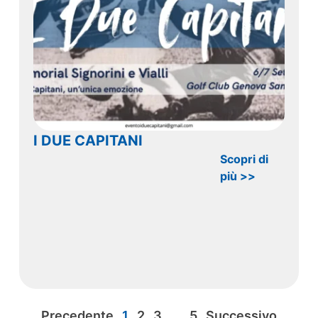
I DUE CAPITANI
Scopri di
più >>
Precedente
1
2
3
…
5
Successivo