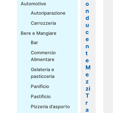
o
Automotive
n
Autoriparazione
d
Carrozzeria
u
c
Bere e Mangiare
e
Bar
n
Commercio
t
Alimentare
e
M
Gelateria e
e
pasticceria
z
Panificio
zi
T
Pastificio
r
Pizzeria d’asporto
a