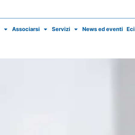
o
Associarsi
Servizi
News ed eventi
Ec