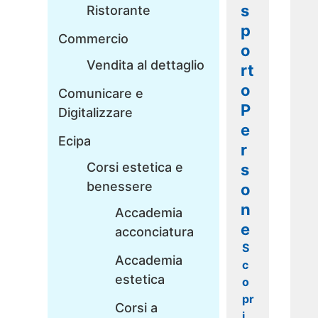
s
Ristorante
p
Commercio
o
Vendita al dettaglio
rt
o
Comunicare e
P
Digitalizzare
e
Ecipa
r
Corsi estetica e
s
benessere
o
n
Accademia
e
acconciatura
S
Accademia
c
estetica
o
pr
Corsi a
i