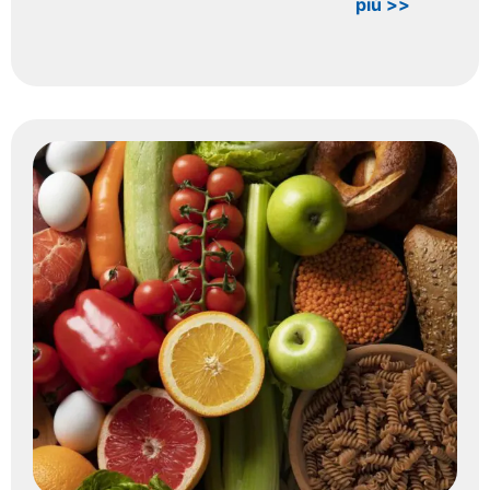
più >>