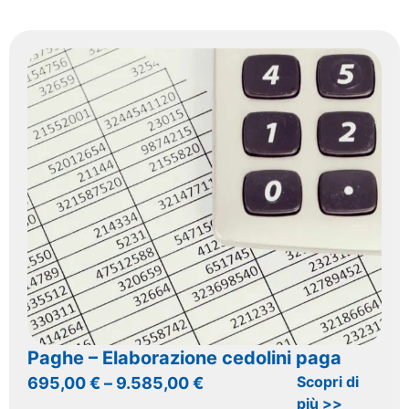
Paghe – Elaborazione cedolini paga
Scopri di
695,00
€
–
9.585,00
€
più >>