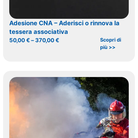
Adesione CNA – Aderisci o rinnova la
tessera associativa
Scopri di
50,00
€
–
370,00
€
più >>