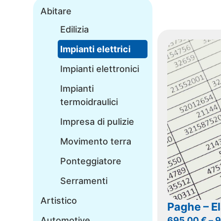
Abitare
Edilizia
Impianti elettrici
Impianti elettronici
Impianti
termoidraulici
Impresa di pulizie
Movimento terra
Ponteggiatore
Serramenti
Artistico
Paghe – E
Automotive
695,00
€
–
9