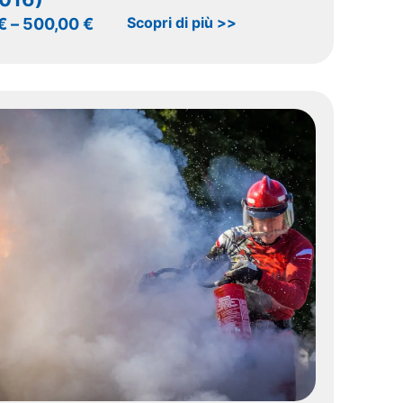
Scopri di più >>
€
–
500,00
€