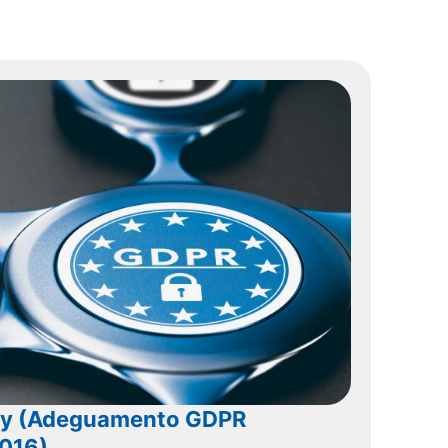
cy (Adeguamento GDPR
016)