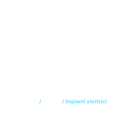
Impianti elettric
Home
/
Abitare
/ Impianti elettrici