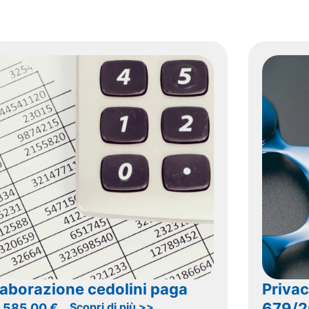
laborazione cedolini paga
Priva
679/2
Scopri di più >>
.585,00
€