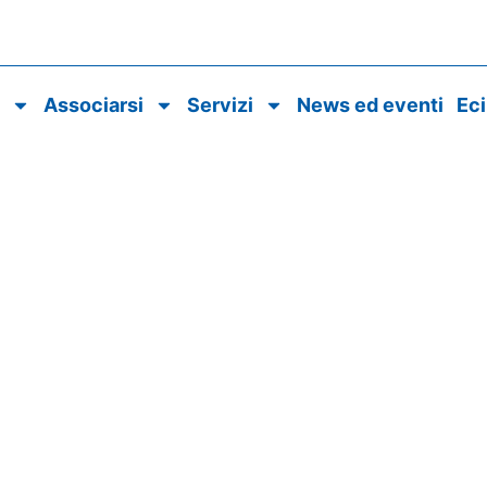
o
Associarsi
Servizi
News ed eventi
Ec