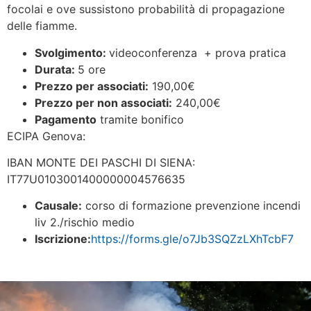
focolai e ove sussistono probabilità di propagazione
delle fiamme.
Svolgimento:
videoconferenza + prova pratica
Durata:
5 ore
Prezzo per associati:
190,00€
Prezzo per non associati:
240,00€
Pagamento
tramite bonifico
ECIPA Genova:
IBAN MONTE DEI PASCHI DI SIENA:
IT77U0103001400000004576635
Causale:
corso di formazione prevenzione incendi
liv 2./rischio medio
Iscrizione:
https://forms.gle/o7Jb3SQZzLXhTcbF7