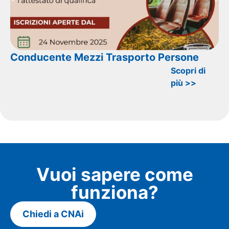
Conducente Mezzi Trasporto Persone
Scopri di
più >>
Vuoi sapere come
funziona?
Chiedi a CNAi