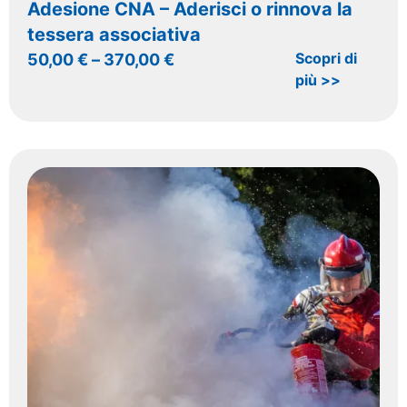
Adesione CNA – Aderisci o rinnova la
tessera associativa
Scopri di
50,00
€
–
370,00
€
più >>