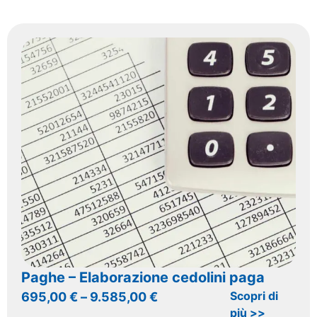
Paghe – Elaborazione cedolini paga
Scopri di
695,00
€
–
9.585,00
€
più >>