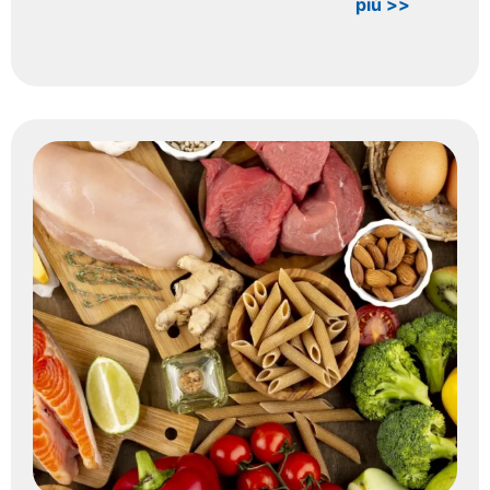
più >>