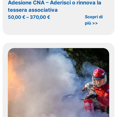
Adesione CNA – Aderisci o rinnova la
tessera associativa
Scopri di
50,00
€
–
370,00
€
più >>