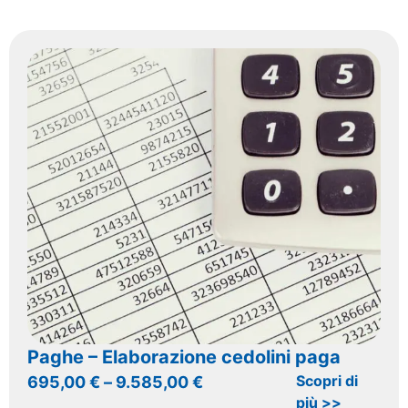
Paghe – Elaborazione cedolini paga
Scopri di
695,00
€
–
9.585,00
€
più >>