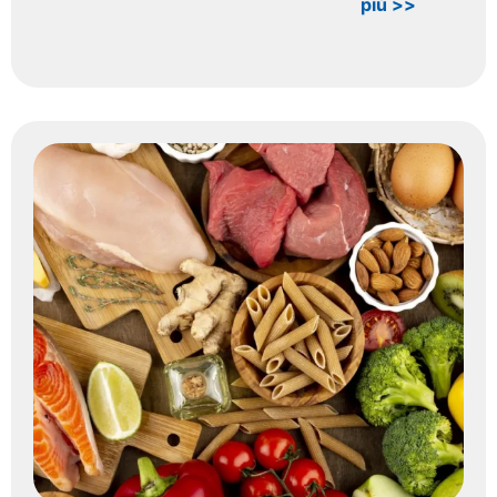
più >>