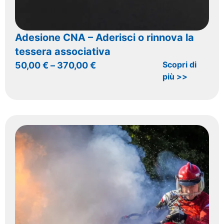
Adesione CNA – Aderisci o rinnova la
tessera associativa
Scopri di
50,00
€
–
370,00
€
più >>