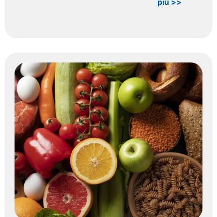
più >>