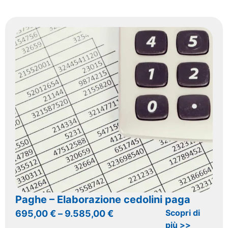
Paghe – Elaborazione cedolini paga
Scopri di
695,00
€
–
9.585,00
€
più >>