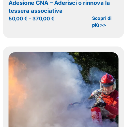
Adesione CNA – Aderisci o rinnova la
tessera associativa
Scopri di
50,00
€
–
370,00
€
più >>