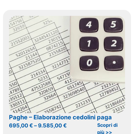
Paghe – Elaborazione cedolini paga
Scopri di
695,00
€
–
9.585,00
€
più >>