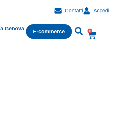
Contatti
Accedi
pa Genova
E-commerce
0