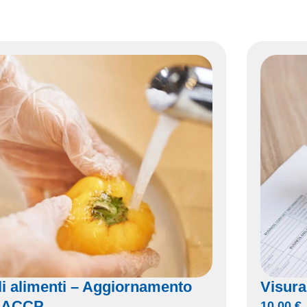
li alimenti – Aggiornamento
Visur
HACCP
10,00
€