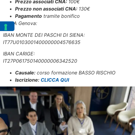
Prezzo associati CNA:
100
€
Prezzo non associati CNA:
130€
Pagamento
tramite bonifico
ECIPA Genova:
IBAN MONTE DEI PASCHI DI SIENA:
IT77U0103001400000004576635
IBAN CARIGE:
IT27P061750140000006342520
Causale:
corso formazione BASSO RISCHIO
Iscrizione:
CLICCA QUI