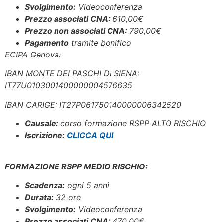
Svolgimento:
Videoconferenza
Prezzo associati CNA:
61
0,00€
Prezzo non associati CNA:
790,00€
Pagamento
tramite bonifico
ECIPA Genova:
IBAN MONTE DEI PASCHI DI SIENA:
IT77U0103001400000004576635
IBAN CARIGE: IT27P061750140000006342520
Causale:
corso formazione RSPP ALTO RISCHIO
Iscrizione:
CLICCA QUI
FORMAZIONE RSPP MEDIO RISCHIO:
Scadenza:
ogni 5 anni
Durata:
32 ore
Svolgimento:
Videoconferenza
Prezzo associati CNA:
470,00
€