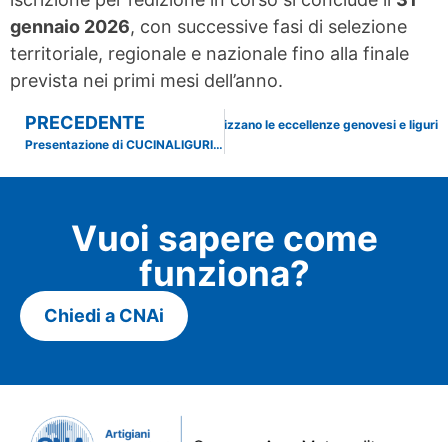
gennaio 2026
, con successive fasi di selezione
territoriale, regionale e nazionale fino alla finale
prevista nei primi mesi dell’anno.
PRECEDENTE
 marchi di Camera di Commercio che valorizzano le eccellenze genovesi e liguri
Presentazione di CUCINALIGURIA 2026
Vuoi sapere come
funziona?
Chiedi a CNAi