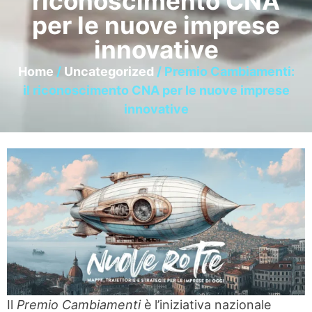
riconoscimento CNA
per le nuove imprese
innovative
Home
/
Uncategorized
/ Premio Cambiamenti:
il riconoscimento CNA per le nuove imprese
innovative
Il
Premio Cambiamenti
è l’iniziativa nazionale