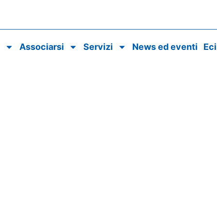
o
Associarsi
Servizi
News ed eventi
Ec