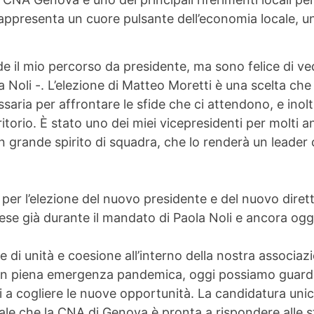
 rappresenta un cuore pulsante dell’economia locale, u
e il mio percorso da presidente, ma sono felice di ved
Noli -. L’elezione di Matteo Moretti è una scelta che
ssaria per affrontare le sfide che ci attendono, e in
itorio. È stato uno dei miei vicepresidenti per molti a
n grande spirito di squadra, che lo renderà un leader
per l’elezione del nuovo presidente e del nuovo dire
se già durante il mandato di Paola Noli e ancora ogg
 di unità e coesione all’interno della nostra associaz
a in piena emergenza pandemica, oggi possiamo guarda
a cogliere le nuove opportunità. La candidatura unica 
egnale che la CNA di Genova è pronta a rispondere alle