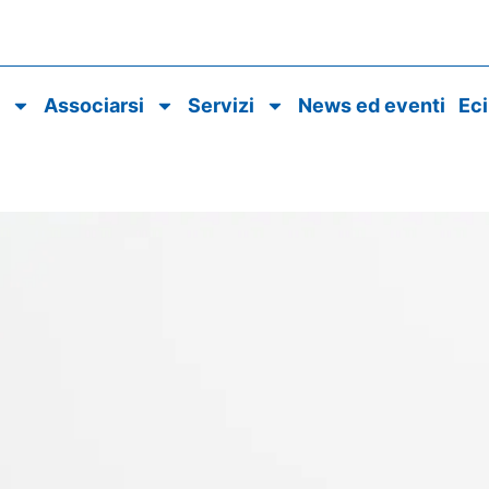
o
Associarsi
Servizi
News ed eventi
Ec