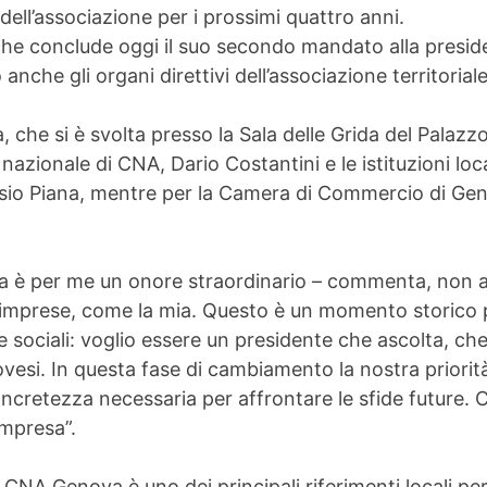
 dell’associazione per i prossimi quattro anni.
che conclude oggi il suo secondo mandato alla presi
anche gli organi direttivi dell’associazione territoriale
, che si è svolta presso la Sala delle Grida del Palazz
zionale di CNA, Dario Costantini e le istituzioni local
sio Piana, mentre per la Camera di Commercio di Geno
a è per me un onore straordinario – commenta, non a
 imprese, come la mia. Questo è un momento storico per
sociali: voglio essere un presidente che ascolta, ch
novesi. In questa fase di cambiamento la nostra priori
concretezza necessaria per affrontare le sfide future.
impresa”.
, CNA Genova è uno dei principali riferimenti locali per