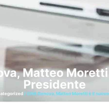
a, Matteo Moretti 
Presidente
ategorized
/ CNA Genova, Matteo Moretti è il nuov