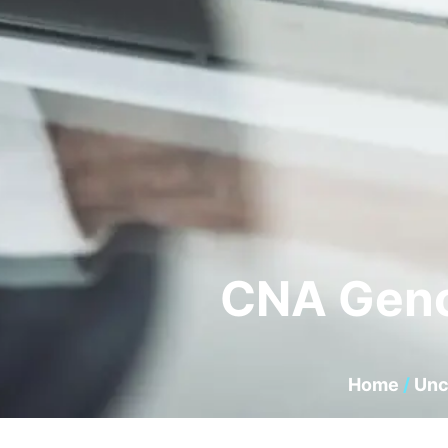
CNA Genov
Home
/
Unc