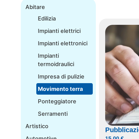
Abitare
Edilizia
Impianti elettrici
Impianti elettronici
Impianti
termoidraulici
Impresa di pulizie
Movimento terra
Ponteggiatore
Serramenti
Artistico
Pubblicazi
Automotive
15,00
€