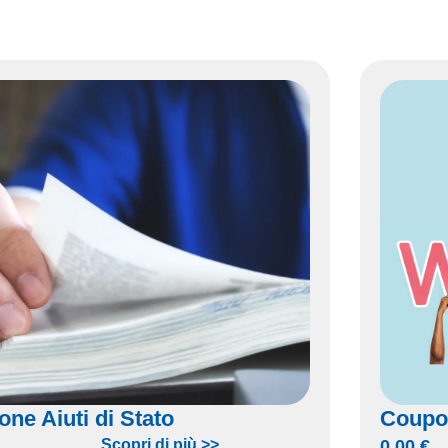
one Aiuti di Stato
Coupo
Scopri di più >>
0,00
€