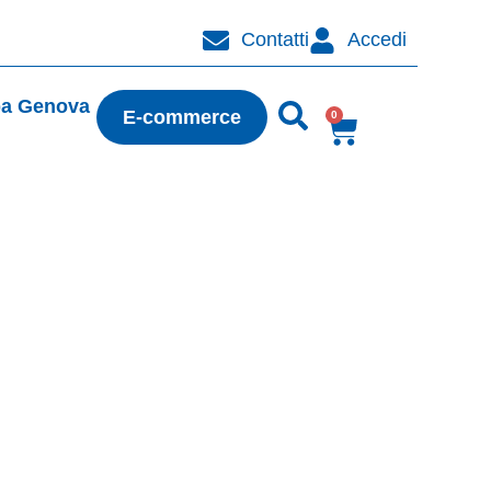
Contatti
Accedi
pa Genova
E-commerce
0