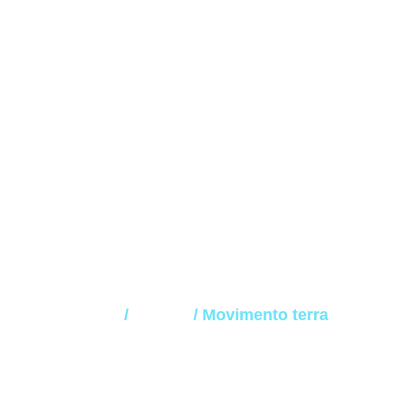
Movimento terr
Home
/
Abitare
/ Movimento terra