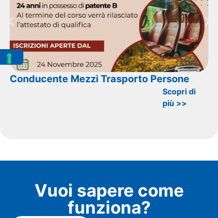
Conducente Mezzi Trasporto Persone
Scopri di
più >>
Vuoi sapere come
funziona?