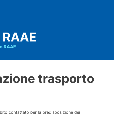
o RAAE
to RAAE
azione trasporto
subito contattato per la predisposizione dei