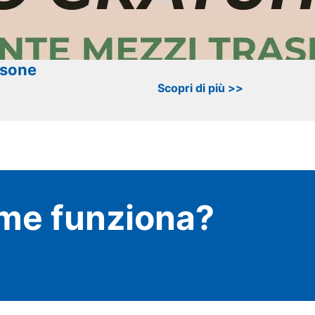
rsone
Scopri di più >>
me funziona?