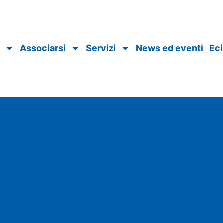
o
Associarsi
Servizi
News ed eventi
Ec