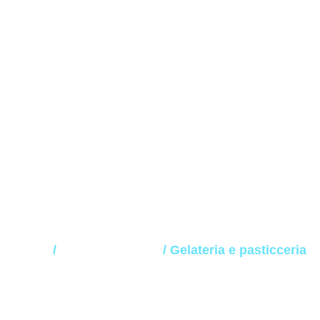
ateria e pasticc
Home
/
Bere e Mangiare
/ Gelateria e pasticceria