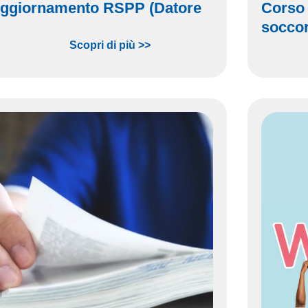
Aggiornamento RSPP (Datore
Corso
socco
Scopri di più >>