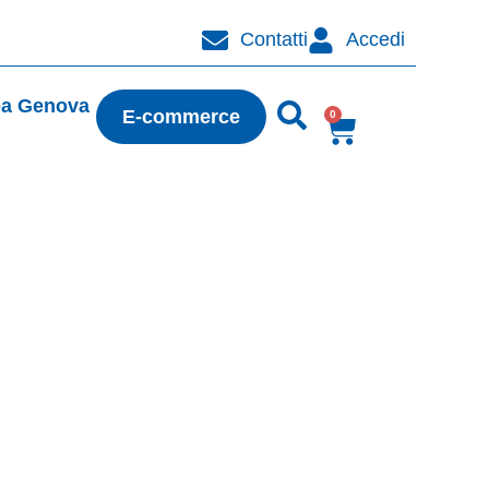
Contatti
Accedi
pa Genova
E-commerce
0