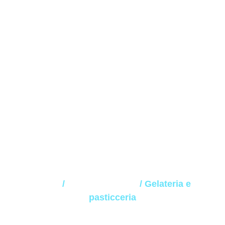
Gelateria e
pasticceria
Home
/
Bere e Mangiare
/ Gelateria e
pasticceria