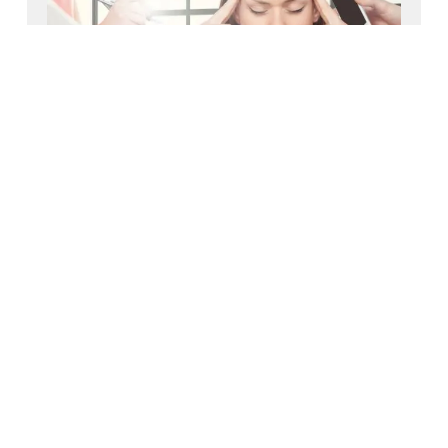
Valutazione dei rischi da stress
lavoro correlato
Scopri di
più >>
Precedente
1
…
3
4
5
6
7
…
9
Successivo