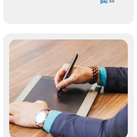
più >>