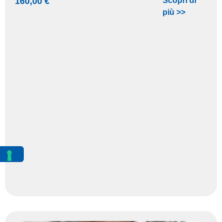
160,00
€
Scopri di
più >>