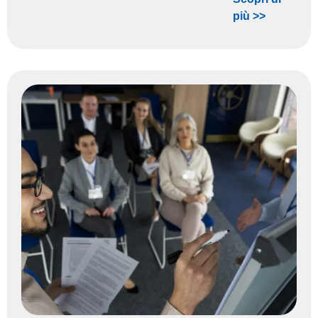
più >>