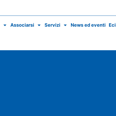
o
Associarsi
Servizi
News ed eventi
Ec