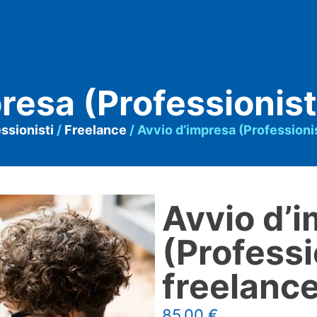
resa (Professionist
ssionisti
/
Freelance
/ Avvio d’impresa (Professionis
Avvio d’
(Professi
freelanc
85,00
€