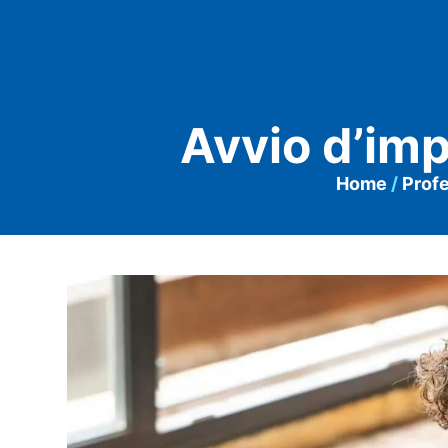
Avvio d’imp
Home
/
Profe