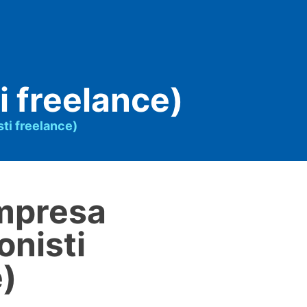
i freelance)
ti freelance)
impresa
onisti
e)