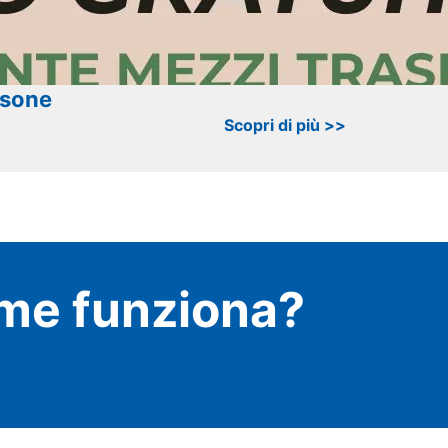
rsone
Scopri di più >>
me funziona?