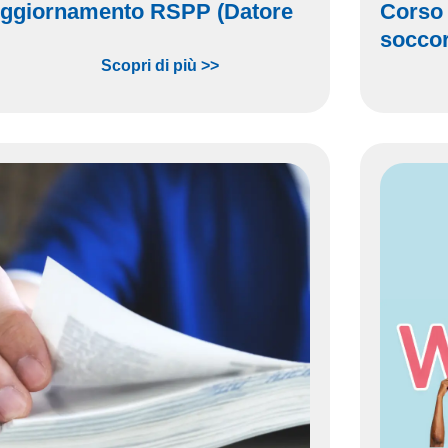
Aggiornamento RSPP (Datore
Corso
socco
Scopri di più >>