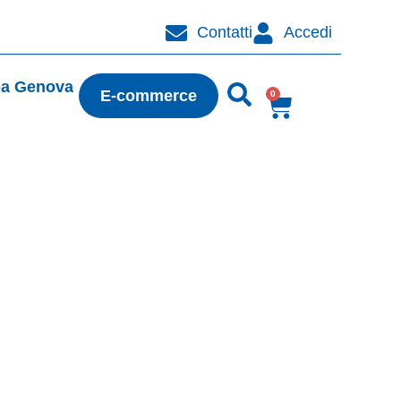
Contatti
Accedi
pa Genova
E-commerce
0