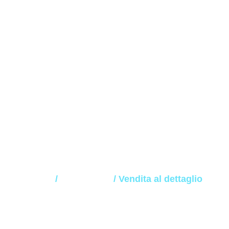
ndita al dettag
Home
/
Commercio
/ Vendita al dettaglio