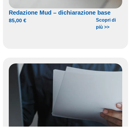
Redazione Mud – dichiarazione base
85,00
€
Scopri di
più >>