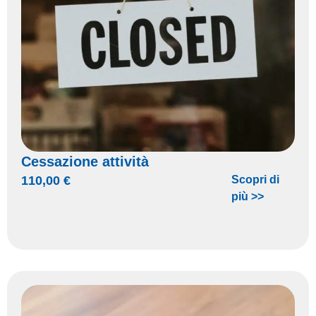
Cessazione attività
110,00
€
Scopri di
più >>