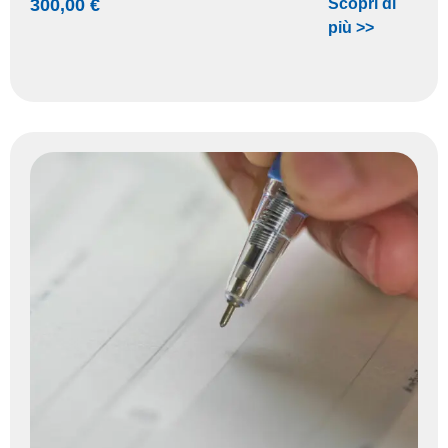
300,00
€
Scopri di
più >>