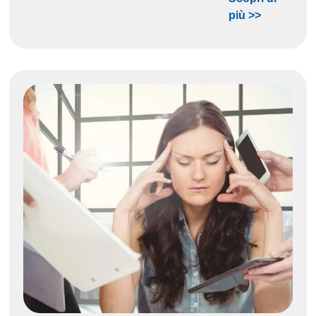
più >>