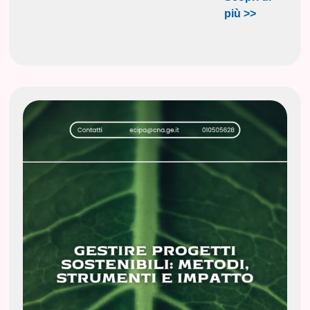
più >>