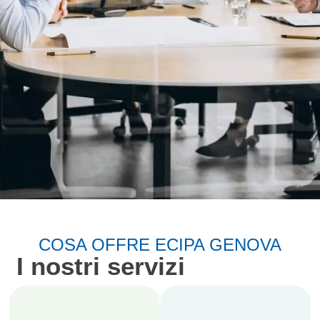
Ecipa Genova:
COSA OFFRE ECIPA GENOVA
Corsi di alta
I nostri servizi
formazione
Attivazione