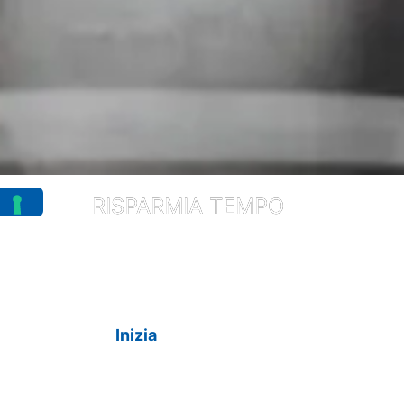
Scopri i s
RISPARMIA TEMPO
p
Avvia la tua i
Inizia