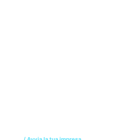
Avvia la tua
impresa
Home
/ Avvia la tua impresa