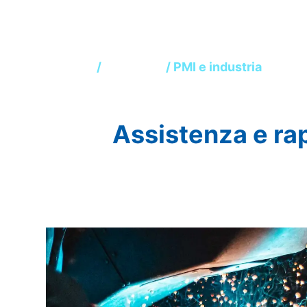
PMI e indust
Home
/
Chi siamo
/ PMI e industria
Assistenza e ra