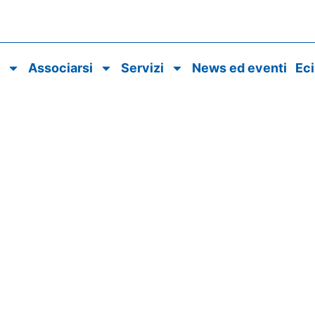
o
Associarsi
Servizi
News ed eventi
Ec