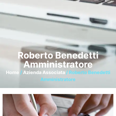
Roberto Benedetti
Amministratore
Home
/
Azienda Associata
/ Roberto Benedetti
Amministratore