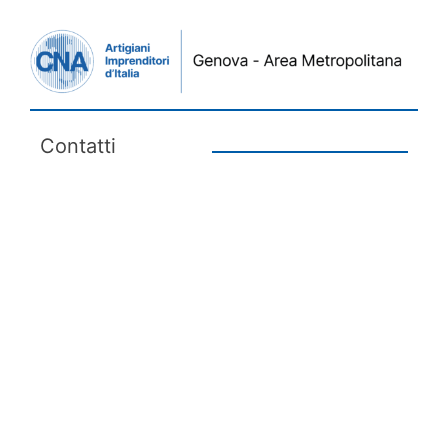
Contatti
Tel. +39 010 545 371
info@cna.ge.it
Via San Vincenzo 2 - Piano 1
Social
Menu
Chi siamo