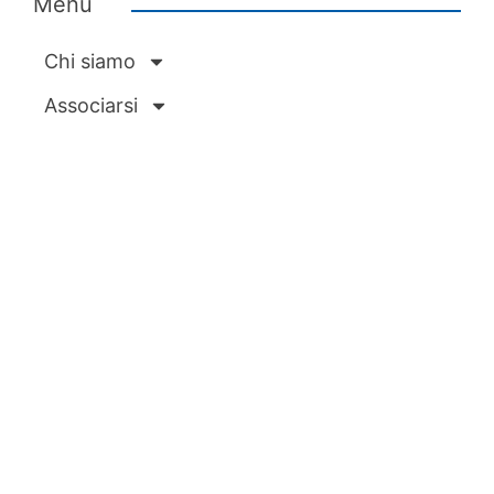
Menu
Chi siamo
Associarsi
Servizi
News ed eventi
Ecipa Genova
E-commerce
Azienda
CNA Genova
rappresenta ogni giorno
migliaia di persone, tutte unite dagli stessi
valori, dalla stessa intraprendenza e dallo
stesso entusiasmo del fare.
Non rappresentiamo numeri, rappresentiamo