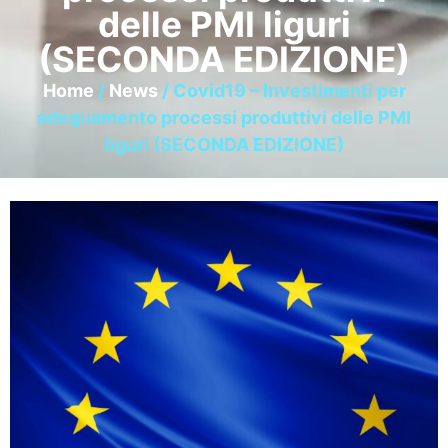
delle PMI liguri
(SECONDA EDIZIONE)
Home
/
News
/ Covid19 – Investimenti per
adeguamento processi produttivi delle PMI
liguri (SECONDA EDIZIONE)