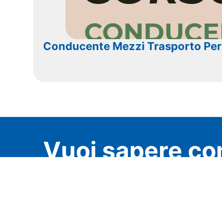
Conducente Mezzi Trasporto Pe
Vuoi sapere co
Chiedi a CNAi