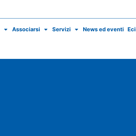
o
Associarsi
Servizi
News ed eventi
Ec