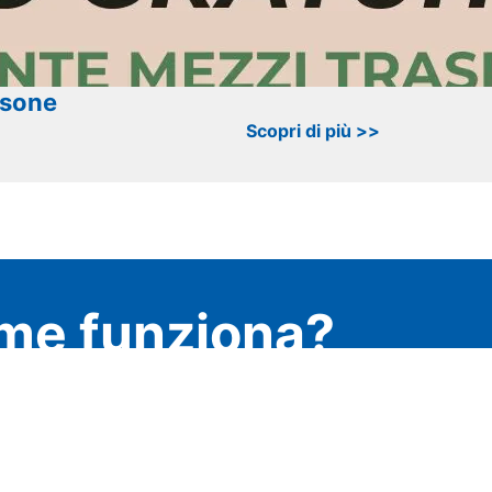
rsone
Scopri di più >>
me funziona?