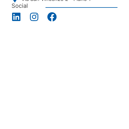
Social
Menu
Chi siamo
Associarsi
Servizi
News ed eventi
Ecipa Genova
E-commerce
Azienda
CNA Genova
rappresenta ogni giorno
migliaia di persone, tutte unite dagli stessi