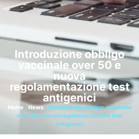
Introduzione obbligo
vaccinale over 50 e
nuova
regolamentazione test
antigenici
Home
/
News
/ Introduzione obbligo vaccinale
over 50 e nuova regolamentazione test
antigenici