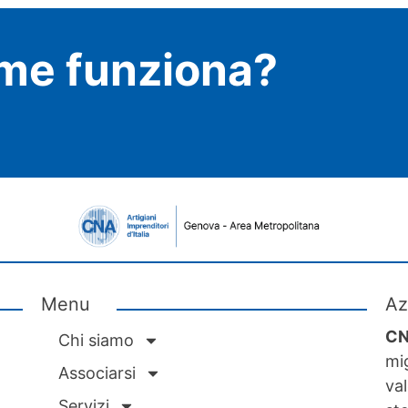
me funziona?
Menu
Az
CN
Chi siamo
mig
Associarsi
val
Servizi