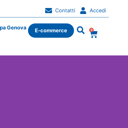
Contatti
Accedi
ipa Genova
E-commerce
0