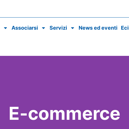
o
Associarsi
Servizi
News ed eventi
Ec
E-commerce