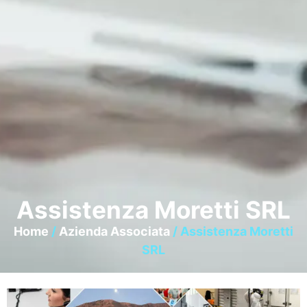
Assistenza Moretti SRL
Home
/
Azienda Associata
/ Assistenza Moretti
SRL