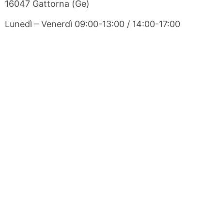
16047 Gattorna (Ge)
Lunedì – Venerdì 09:00-13:00 / 14:00-17:00
Sabato Chiuso
Domenica Chiuso
VISITA IL SITO
Contatti
Assistenza Moretti Srl
Via C. Finocchiaro Aprile 38 R
16129 Genova (GE)
t. (+39) 010 5957269
info@assistenzamoretti.com
PRECEDENTE
SUCCESSIVO
MO.GE.CO. Impresa Edile
NEW CENTER 2000