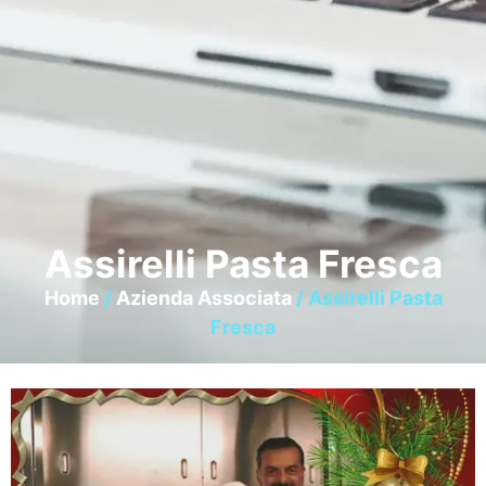
Assirelli Pasta Fresca
Home
/
Azienda Associata
/ Assirelli Pasta
Fresca