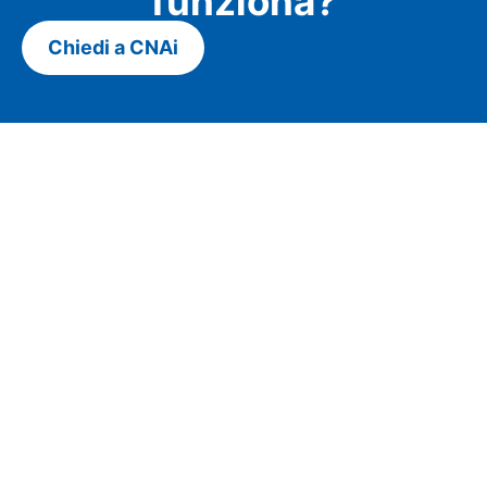
funziona?
Chiedi a CNAi
Contatti
Tel. +39 010 545 371
info@cna.ge.it
Via San Vincenzo 2 - Piano 1
Social