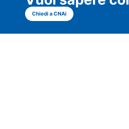
Chiedi a CNAi
Contatti
Tel. +39 010 545 371
info@cna.ge.it
Via San Vincenzo 2 - Piano 1
Social