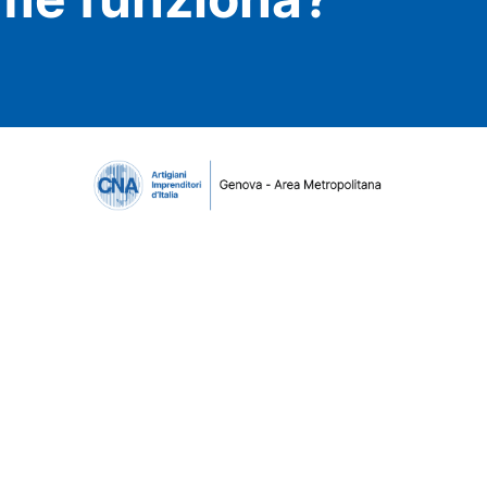
Menu
Az
CN
Chi siamo
mig
Associarsi
val
Servizi
st
News ed eventi
No
Ecipa Genova
ra