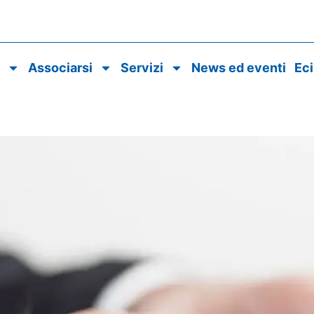
o
Associarsi
Servizi
News ed eventi
Ec