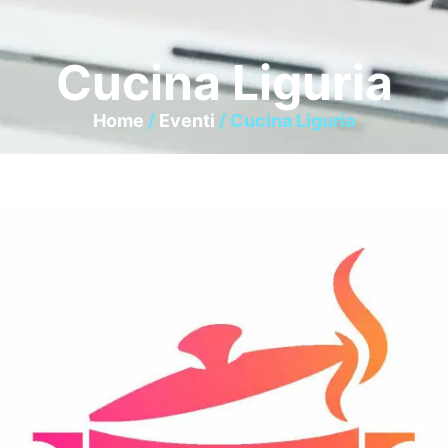
Cucina Liguria
Home
/
Eventi
/ Cucina Liguria