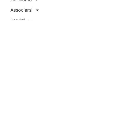
Associarsi
Servizi
News ed eventi
Ecipa Genova
E-commerce
Azienda
CNA Genova
rappresenta ogni giorno
migliaia di persone, tutte unite dagli stessi
valori, dalla stessa intraprendenza e dallo
stesso entusiasmo del fare.
Non rappresentiamo numeri, rappresentiamo
storie.
Non contiamo le imprese, ne moltiplichiamo il