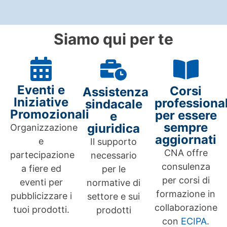
Siamo qui per te
Eventi e
Corsi
Assistenza
Iniziative
professional
sindacale
Promozionali
per essere
e
sempre
giuridica
Organizzazione
aggiornati
e
Il supporto
CNA offre
partecipazione
necessario
consulenza
a fiere ed
per le
per corsi di
eventi per
normative di
formazione in
pubblicizzare i
settore e sui
collaborazione
tuoi prodotti.
prodotti
con
ECIPA
.