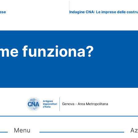
rese
me funziona?
Menu
Az