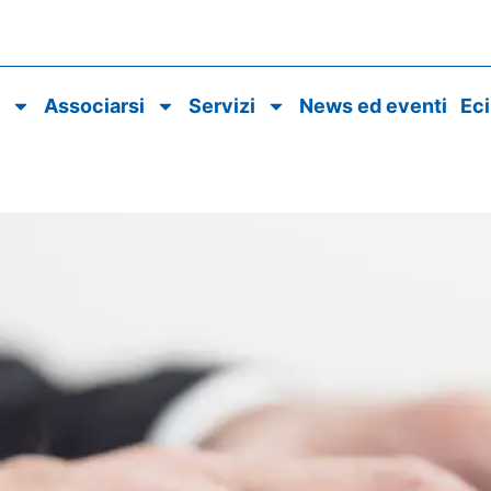
o
Associarsi
Servizi
News ed eventi
Ec