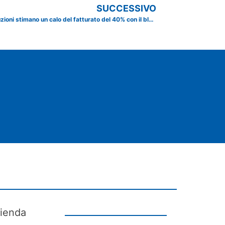
SUCCESSIVO
Indagine CNA: Le imprese delle costruzioni stimano un calo del fatturato del 40% con il blocco della cessione dei crediti.
ienda