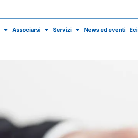
o
Associarsi
Servizi
News ed eventi
Ec