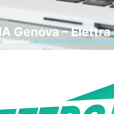
 Genova – Elettra
/
Automotive
/ Accordo CNA Genova – Elettra Car S