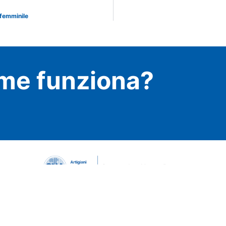
 femminile
me funziona?
Menu
Az